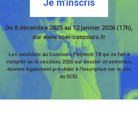
Je m’inscris
Du 8 décembre 2025 au 12 janvier 2026 (17h),
sur www.scei-concours.fr
Les candidats au Concours Polytech TB qui se fait à
compter de la sessions 2026 sur dossier et entretien,
doivent également procéder à l’inscription sur le site
du SCEI.