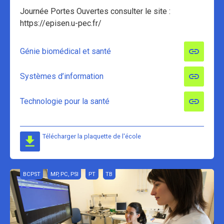
Journée Portes Ouvertes consulter le site :
https://episen.u-pec.fr/
Génie biomédical et santé
Systèmes d’information
Technologie pour la santé
Télécharger la plaquette de l'école
BCPST
MP, PC, PSI
PT
TB