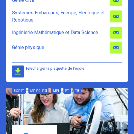
Génie Civil
Systèmes Embarqués, Énergie, Électrique et
Robotique
Ingénierie Mathématique et Data Science
Génie physique
Télécharger la plaquette de l'école
BCPST
MP, PC, PSI
MPI
PT
TB