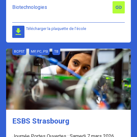
Biotechnologies
Télécharger la plaquette de l'école
BCPST
MP, PC, PSI
TB
ESBS Strasbourg
Journée Portes Ouvertes : Samedi 7 mars 2026