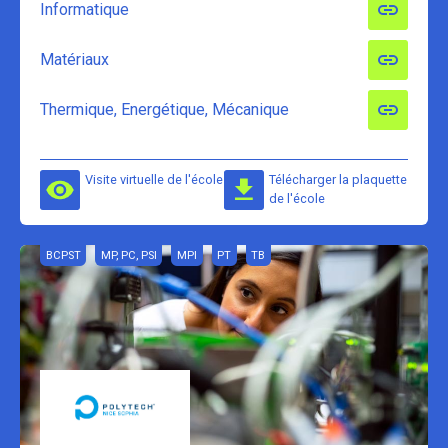
Informatique
Matériaux
Thermique, Energétique, Mécanique
Visite virtuelle de l'école
Télécharger la plaquette
de l'école
BCPST
MP, PC, PSI
MPI
PT
TB