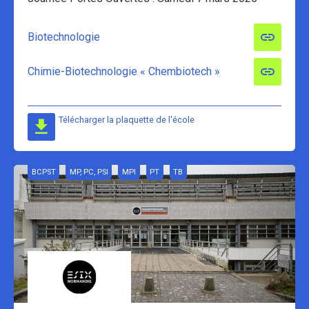
Biotechnologie
Chimie-Biotechnologie « Chembiotech »
Télécharger la plaquette de l'école
BCPST
MP, PC, PSI
MPI
PT
TB