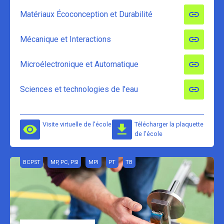
Matériaux Écoconception et Durabilité
Mécanique et Interactions
Microélectronique et Automatique
Sciences et technologies de l'eau
Visite virtuelle de l'école
Télécharger la plaquette
de l'école
BCPST
MP, PC, PSI
MPI
PT
TB