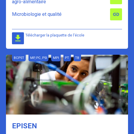
agro-alimentaire
Microbiologie et qualité
Télécharger la plaquette de l'école
BCPST
MP, PC, PSI
MPI
PT
TB
EPISEN