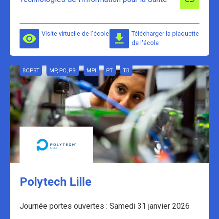
Visite virtuelle de l'école
Télécharger la plaquette
de l'école
BCPST
MP, PC, PSI
MPI
PT
TB
Polytech Lille
Journée portes ouvertes : Samedi 31 janvier 2026