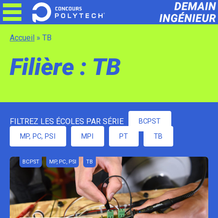
Skip
to
content
Accueil
»
TB
Filière : TB
FILTREZ LES ÉCOLES PAR SÉRIE
BCPST
MP, PC, PSI
MPI
PT
TB
BCPST
MP, PC, PSI
TB