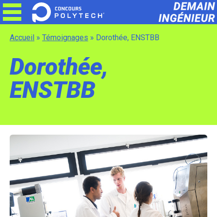
Skip
to
content
Accueil
»
Témoignages
»
Dorothée, ENSTBB
Dorothée,
ENSTBB