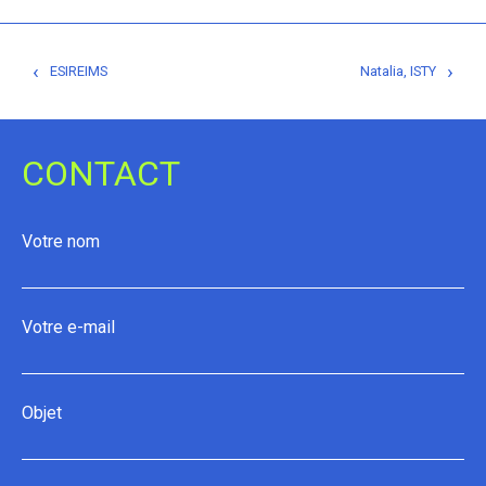
Navigation
‹
›
ESIREIMS
Natalia, ISTY
de
l’article
CONTACT
Votre nom
Votre e-mail
Objet