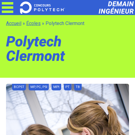
Skip
to
content
Accueil
»
Écoles
»
Polytech Clermont
Polytech
Clermont
BCPST
MP, PC, PSI
MPI
PT
TB