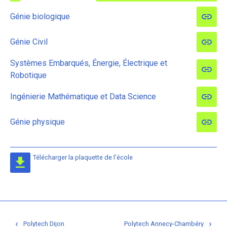
Génie biologique
Génie Civil
Systèmes Embarqués, Énergie, Électrique et
Robotique
Ingénierie Mathématique et Data Science
Génie physique
Télécharger la plaquette de l'école
Navigation
‹
›
Polytech Dijon
Polytech Annecy-Chambéry