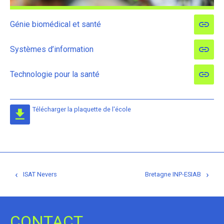
Génie biomédical et santé
Systèmes d’information
Technologie pour la santé
Télécharger la plaquette de l'école
Navigation
‹
›
ISAT Nevers
Bretagne INP-ESIAB
de
l’article
CONTACT