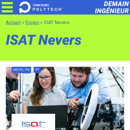
Skip
to
content
Accueil
»
Écoles
»
ISAT Nevers
ISAT Nevers
MP, PC, PSI
PT