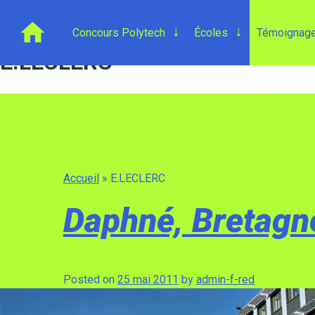
Skip
Accueil
»
E.LECLERC
to
Second
Second
Concours Polytech
Écoles
Témoignag
niveau
niveau
content
du
du
E.LECLERC
menu,
menu,
catégorie
catégorie
Accueil
Accueil
Accueil
»
E.LECLERC
Daphné, Bretagn
Posted on
25 mai 2011
by
admin-f-red