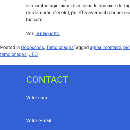
la microbiologie, aussi bien dans le domaine de l’ag
dès la sortie d’école), j’ai effectivement rebondi
biscuits.
Voir
la plaquette.
Posted in
Débouchés
,
Témoignages
Tagged
agroalimentaire
,
bio
témoignages
,
UBO
CONTACT
Votre nom
Votre e-mail